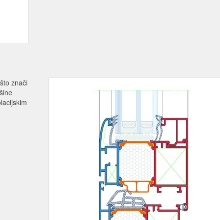
što znači
ršine
olacijskim