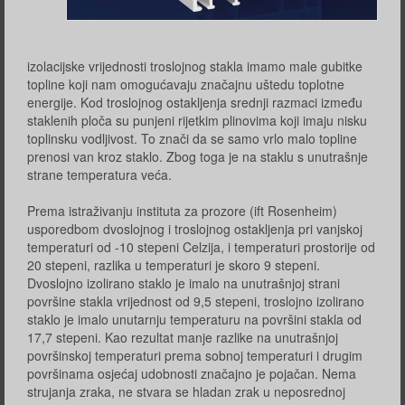
izolacijske vrijednosti troslojnog stakla imamo male gubitke
topline koji nam omogućavaju značajnu uštedu toplotne
energije. Kod troslojnog ostakljenja srednji razmaci između
staklenih ploča su punjeni rijetkim plinovima koji imaju nisku
toplinsku vodljivost. To znači da se samo vrlo malo topline
prenosi van kroz staklo. Zbog toga je na staklu s unutrašnje
strane temperatura veća.
Prema istraživanju instituta za prozore (ift Rosenheim)
usporedbom dvoslojnog i troslojnog ostakljenja pri vanjskoj
temperaturi od -10 stepeni Celzija, i temperaturi prostorije od
20 stepeni, razlika u temperaturi je skoro 9 stepeni.
Dvoslojno izolirano staklo je imalo na unutrašnjoj strani
površine stakla vrijednost od 9,5 stepeni, troslojno izolirano
staklo je imalo unutarnju temperaturu na površini stakla od
17,7 stepeni. Kao rezultat manje razlike na unutrašnjoj
površinskoj temperaturi prema sobnoj temperaturi i drugim
površinama osjećaj udobnosti značajno je pojačan. Nema
strujanja zraka, ne stvara se hladan zrak u neposrednoj