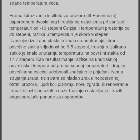
strane temperatura veća.
Prema istraživanju instituta za prozore (ift Rosenheim)
usporedbom dvoslojnog i troslojnog ostakljenja pri vanjskoj
temperaturi od -10 stepeni Celzija, i temperaturi prostorije od
20 stepeni, razlika u temperaturi je skoro 9 stepeni.
Dvoslojno izolirano staklo je imalo na unutrašnjoj strani
površine stakla vrijednost od 9,5 stepeni, troslojno izolirano
staklo je imalo unutarnju temperaturu na površini stakla od
17,7 stepeni. Kao rezultat manje razlike na unutrašnjoj
površinskoj temperaturi prema sobnoj temperaturi i drugim
površinama osjećaj udobnosti značajno je pojačan. Nema
strujanja zraka, ne stvara se hladan zrak u neposrednoj
blizini prozora. Ljudi koji planiraju novu zgradu ili renoviranje
trebali bi ozbiljno uzeti u obzir troslojno ostakljenje i tražiti
odgovoarajuće ponude za usporedbu.