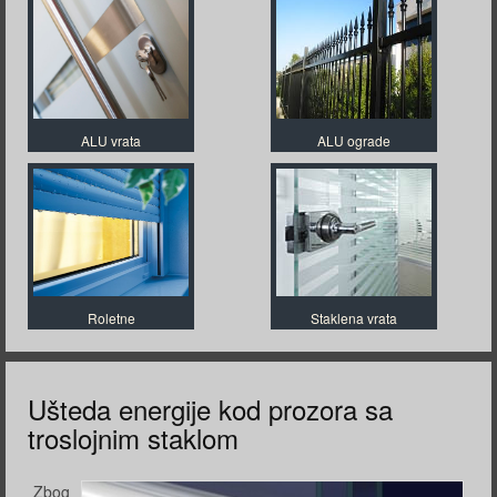
ALU vrata
ALU ograde
Roletne
Staklena vrata
Ušteda energije kod prozora sa
troslojnim staklom
Zbog