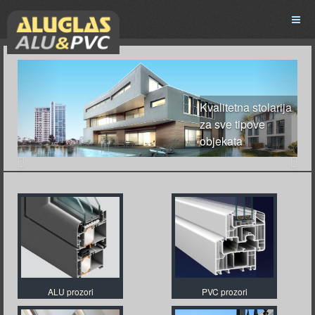
Prethodna
Slede
Kvalitetna stolarija
za sve tipove
objekata
ALU prozori
PVC prozori